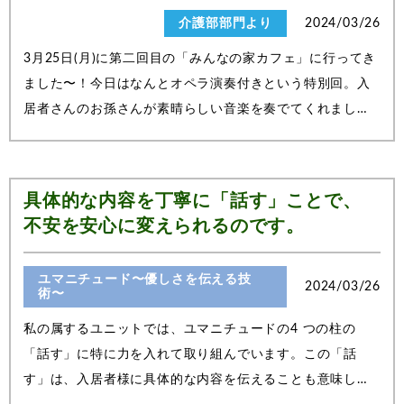
介護部部門より
2024/03/26
3月25日(月)に第二回目の「みんなの家カフェ」に行ってき
ました〜！今日はなんとオペラ演奏付きという特別回。入
居者さんのお孫さんが素晴らしい音楽を奏でてくれました
&#x1f3b5; このマスコットキャラクターはみんなの家カ
フェスタッフのみんなが胸につけているバッジとおなじ！
元気が出るぱきっとしたオレンジ色...
具体的な内容を丁寧に「話す」ことで、
不安を安心に変えられるのです。
ユマニチュード〜優しさを伝える技
2024/03/26
術〜
私の属するユニットでは、ユマニチュードの4 つの柱の
「話す」に特に力を入れて取り組んでいます。この「話
す」は、入居者様に具体的な内容を伝えることも意味して