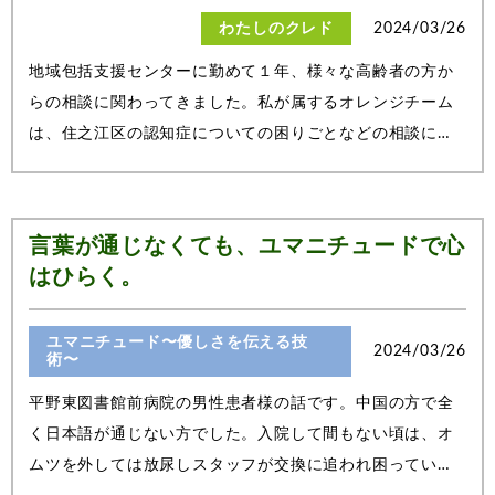
わたしのクレド
2024/03/26
地域包括支援センターに勤めて１年、様々な高齢者の方か
らの相談に関わってきました。私が属するオレンジチーム
は、住之江区の認知症についての困りごとなどの相談に対
応するために構成されたチームで、認知症の方やその疑い
がある方の相談に対応しています。私が心がけていること
は、ご本人に与える印象です。認知症の...
言葉が通じなくても、ユマニチュードで心
はひらく。
ユマニチュード〜優しさを伝える技
2024/03/26
術〜
平野東図書館前病院の男性患者様の話です。中国の方で全
く日本語が通じない方でした。入院して間もない頃は、オ
ムツを外しては放尿しスタッフが交換に追われ困っていま