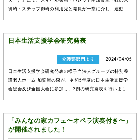
ター）」にて、スマイル御崎・パレット南加賀屋・虹の家
御崎・ステップ御崎の利用児と職員が一堂に介し、運動会
を開催しました。体育館の室内でしたが、当日は暖かく、
半袖で過ごせるほどの陽気。また、未就学児から中学生ま
で参加するということで、年齢を超えて誰...
日本生活支援学会研究発表
介護部部門より
2024/04/05
日本生活支援学会研究発表の様子当法人グループの特別養
護老人ホーム 加賀屋の森が、令和5年度の日本生活支援学
会総会及び全国大会に参加し、3例の研究発表を行いまし
た。コンパニオンアニマル活動の効果やアロマセラピーが
認知症に及ぼす影響、そして「ユマニチュード」という技
法を通じて認知症高齢者に対するアプロー...
「みんなの家カフェ〜オペラ演奏付き〜」
が開催されました！