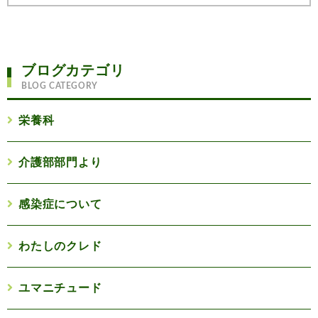
した。ある日様子を伺いに行ってみると、泣きながら中国
語で何かを訴えているようでした。視線を合わせようと思
いましたが混乱しているようでした。少...
ブログカテゴリ
BLOG CATEGORY
栄養科
介護部部門より
感染症について
わたしのクレド
ユマニチュード