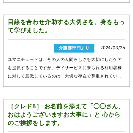
います。一例をあげると、入居者様が何度もナースコール
を押されることがあります。けれど他の方の介助をしてい
たりして、すぐに部屋に伺えない場面がよく...
目線を合わせ介助する大切さを、身をもっ
て学びました。
介護部部門より
2024/03/26
ユマニチュードは、その人の人間らしさを大切にしたケア
を提供することですが、デイサービスに来られる利用者様
に対して意識しているのは「大切な存在で尊重されてい
る」気持ちを持っていただけるようにすること。そのため
に、目線を合わせて介助を行うことを心がけています。来
設当初からなかなか入浴してもらえずで、...
［クレド8］ お名前を添えて「◯◯さん、
おはようございますお大事に」と 心から
のご挨拶をします。