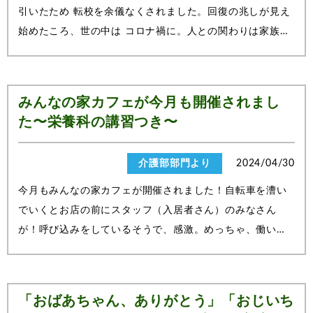
引いたため 転校を余儀なくされました。回復の兆しが見え
始めたころ、世の中は コロナ禍に。人との関わりは家族と
ＳＮＳを通して話す友だちだけ、 という狭い世界が何年も
続きました。半コモリビト生活の中でも資格 取得を諦めず
に頑張ってこられたのは、中学の図...
みんなの家カフェが今月も開催されまし
た〜栄養科の講習つき〜
介護部部門より
2024/04/30
今月もみんなの家カフェが開催されました！自転車を漕い
でいくとお店の前にスタッフ（入居者さん）のみなさん
が！呼び込みをしているそうで、感激。めっちゃ、働いて
いる・・・！&#x2728;そうしていると中から入居者さんの
家族の方とスタッフの皆さんが「ありがとうありがと
う！！！」とほぼ抱きつきながら出てきま...
「おばあちゃん、ありがとう」「おじいち