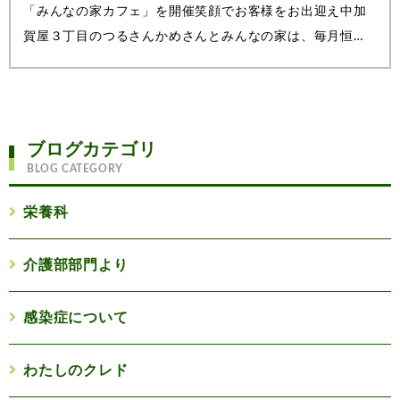
「みんなの家カフェ」を開催笑顔でお客様をお出迎え中加
賀屋３丁目のつるさんかめさんとみんなの家は、毎月恒例
の「みんなの家カフェ」を９月24日の午後、当施設１階の
めばえキッチンで開催。今回も入居者様たちがカフェのス
タッフとなって、来店されたご家族や地...
ブログカテゴリ
BLOG CATEGORY
栄養科
介護部部門より
感染症について
わたしのクレド