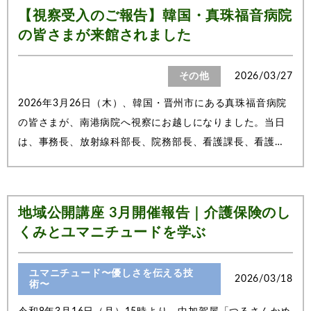
【視察受入のご報告】韓国・真珠福音病院
の皆さまが来館されました
その他
2026/03/27
2026年3月26日（木）、韓国・晋州市にある真珠福音病院
の皆さまが、南港病院へ視察にお越しになりました。当日
は、事務長、放射線科部長、院務部長、看護課長、看護感
染管理課長、総務課長、診断検査室長、通訳の方を含め、
計8名の皆さまにご来館いただきました。■ 座談会・意見交
換まずは座談会を実施し、質疑応答形式...
地域公開講座 3月開催報告｜介護保険のし
くみとユマニチュードを学ぶ
ユマニチュード〜優しさを伝える技
2026/03/18
術〜