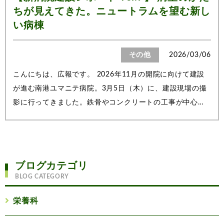
ちが見えてきた。ニュートラムを望む新し
い病棟
その他
2026/03/06
こんにちは、広報です。 2026年11月の開院に向けて建設
が進む南港ユマニテ病院。3月5日（木）に、建設現場の撮
影に行ってきました。鉄骨やコンクリートの工事が中心だ
ったこれまでの工程から一歩進み、今回は「人が過ごす空
間」のかたちが少しずつ見えてきたのが印象的でした。病
室の広さが見えてきました今回、病棟の中...
ブログカテゴリ
BLOG CATEGORY
栄養科