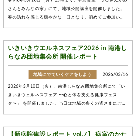
令和8年3月16日（月）15時より、中加賀屋「つるさんかめ
さんとみんなの家」にて、地域公開講座を開催しました。
春の訪れを感じる穏やかな一日となり、初めてご参加いた
だいた方も含め、多くの地域の皆さまにお越しいただきま
した。■ 第1部｜ユマニチュードに学ぶ認知症ケアの基本第
1部では、三宝会 認知症ケアユマニチュ...
いきいきウエルネスフェア2026 in 南港し
らなみ団地集会所 開催レポート
地域にでていくケアをしよう
2026/03/16
2026年3月10日（火）、南港しらなみ団地集会所にて「い
きいきウェルネスフェア 〜心と体を支える健康フェス
タ〜」 を開催しました。当日は地域の多くの皆さまにご来
場いただき、会場は笑顔と活気にあふれる一日となりまし
た。ご参加いただいた皆さま、誠にありがとうございまし
た。今回のイベントは、「食・運動・やさし...
【新病院建設レポート vol.7】 病室のかた