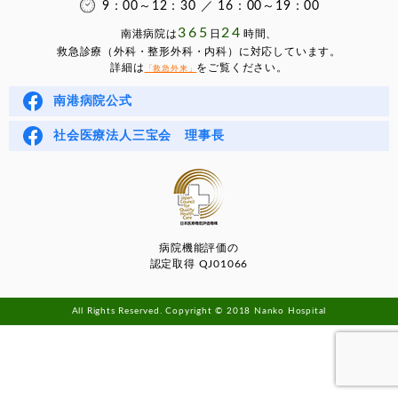
9：00～12：30 ／ 16：00～19：00
365
24
南港病院は
⽇
時間、
救急診療（外科・整形外科・内科）に対応しています。
詳細は
をご覧ください。
「救急外来」
南港病院公式
社会医療法人三宝会 理事長
病院機能評価の
認定取得 QJ01066
All Rights Reserved. Copyright © 2018 Nanko Hospital