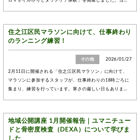
ロマオイル作りとタッチケア体験」を開催しました。当日
は多くの地域の皆さまにご参加いただき、香りに包まれた
和やかな雰囲気の中で講座を実施しました。参加者の皆さ
まの表情もやわらぎ、心地よいひととき...
住之江区民マラソンに向けて、仕事終わり
のランニング練習！
その他
2026/01/27
2月11日に開催される「住之江区民マラソン」に向けて、
マラソンに参加するスタッフが、仕事終わりの18時ごろに
集まり、練習を行っています。寒さの厳しい日もあります
が、声を掛け合いながら、それぞれのペースで走る姿がと
ても印象的です。また、19時過ぎからは子供事業部のスタ
ッフも頑張って走っています。本番に向け...
地域公開講座 1月開催報告｜ユマニチュー
ドと骨密度検査（DEXA）について学びま
した