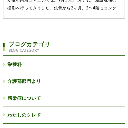
が進む南港ユマニテ病院。1月15日（木）に、建設現場の
撮影へ行ってきました。鉄骨から2ヶ月、2〜4階にコンク
リートが前回（11月21日）の見学時には鉄骨が立ち上がっ
た段階でしたが、そこから約2ヶ月が経ち、2〜4階部分に
はコンクリートが流し込まれていました。こ...
ブログカテゴリ
BLOG CATEGORY
栄養科
介護部部門より
感染症について
わたしのクレド