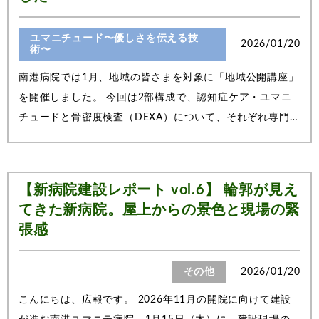
ユマニチュード〜優しさを伝える技
2026/01/20
術〜
南港病院では1月、地域の皆さまを対象に「地域公開講座」
を開催しました。 今回は2部構成で、認知症ケア・ユマニ
チュードと骨密度検査（DEXA）について、それぞれ専門職
よりお話をさせていただきました。【第1部】「心をつかむ
5つのステップ」講師：藤原香子（認知症ケア・ユマニチュ
ード推進部長）第1部では、藤原部長...
【新病院建設レポート vol.6】 輪郭が見え
てきた新病院。屋上からの景色と現場の緊
張感
その他
2026/01/20
こんにちは、広報です。 2026年11月の開院に向けて建設