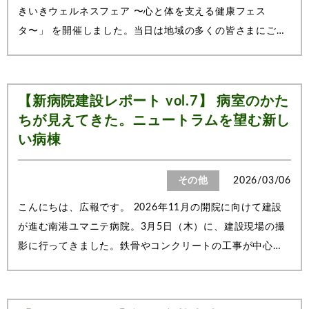
きいきウェルネスフェア 〜心と体を支える健康フェス
タ〜」 を開催しました。当日は地域の多くの皆さまにご来
場いただき、会場は笑顔と活気にあふれる一日となりまし
た。ご参加いただいた皆さま、誠にありがとうございまし
た。今回のイベントは、「食・運動・やさし...
【新病院建設レポート vol.7】 病室のかた
ちが見えてきた。ニュートラムを望む新し
い病棟
その他
2026/03/06
こんにちは、広報です。 2026年11月の開院に向けて建設
が進む南港ユマニテ病院。3月5日（木）に、建設現場の撮
影に行ってきました。鉄骨やコンクリートの工事が中心だ
ったこれまでの工程から一歩進み、今回は「人が過ごす空
間」のかたちが少しずつ見えてきたのが印象的でした。病
室の広さが見えてきました今回、病棟の中...