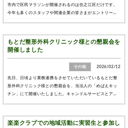
市内で区民マラソンが開催されるのは住之江区だけです。
今年も多くのスタッフや関連企業の皆さまがエントリーし
てくださり、とても楽しみにしていましたが、残念ながら
雨天のため中止となりました。当日は、アロママッサージ
ブースや鍼灸院さんたちとのコラボレー...
もとだ整形外科クリニック様との懇親会を
開催しました
その他
2026/02/12
先日、日頃より業務連携をさせていただいているもとだ整
形外科クリニック様との懇親会を、当法人の「めばえキッ
チン」にて開催いたしました。キャンドルサービスとアヴ
ェ・マリアから始まった特別な時間会のスタートは、ソプ
ラノ歌手によるアヴェ・マリアの独唱とともに行われたキ
ャンドルサービスから始まりました。共...
楽楽クラブでの地域活動に実習生と参加し