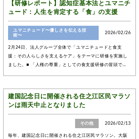
【研修レポート】認知症基本法とユマニチ
ュード：人生を肯定する「食」の支援
ユマニチュード〜優しさを伝える技
2026/02/26
術〜
2月24日、法人グループ全体で「ユマニチュードと食支
援：その人らしさを支えるケア」をテーマに研修を実施し
ました。■ 「人権の尊重」としての食支援研修の冒頭で
は、認知症基本法第3条（基本理念）にある「全ての人が、
自らの意思によって日常生活を営む権利」について再確認
しました。 私たちはつい、栄養バランスや安...
建国記念日に開催される住之江区民マラソ
ンは雨天中止となりました
その他
2026/02/13
毎年、建国記念日に開催される住之江区民マラソン。大阪