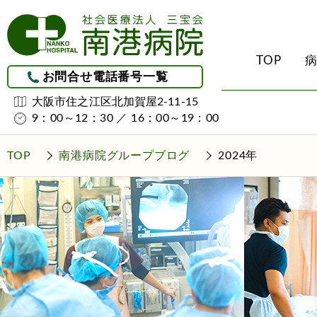
TOP
お問合せ電話番号一覧
大阪市住之江区北加賀屋2-11-15
9：00～12：30 ／ 16：00～19：00
受診される方へ
診療科・部門のご紹
地域医療連携につい
介護サービス
理念・理事長挨拶・ク
整形外科
地域医療連携
初診・外来受診のご案
南港病院ケアプラ
TOP
南港病院グループブログ
2024年
（居宅介護支援事
病院概要
外科
レスパイト入院につい
入院・お見舞いされる
訪問看護ステーシ
医療安全について
リハビリテーション科
グループホーム
（認知症対応型共
院内感染防止に関する
回復期リハビリテー
厚生労働大臣が定める
回復率実績
施設設備紹介
皮膚科
南港ユマニテ病院の開
泌尿器科