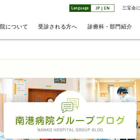
三宝会
Language
JP
｜
EN
病院について
受診される方へ
診療科・部門紹介
介
て
レド
内
ンセンター
放射線科
医師紹介
外来担当医表
通所リハビリテーション
看護部
南港クリニック
業所）
て
方へ
内視鏡検査
看護部教育方針
子ども事業部
ョン
ヘルパーステーション
検査科
介護科
その他のグループ法人
同生活介護事業所）
取り組み
ション病棟
栄養科
治験推進室
掲示事項
薬剤科
設にあたって