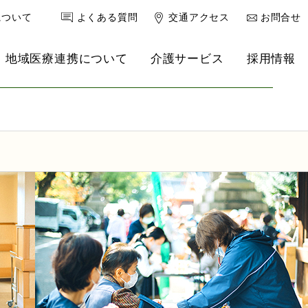
について
よくある質問
交通アクセス
お問合せ
地域医療連携について
介護サービス
採用情報
健康診断
南港クリニック
理事長ブログ
リハ強化型デイサービス
救急外来
産婦人科
小児科
内科・老年内科
心療内科・精神科
乳腺外来
スポーツ医学外来