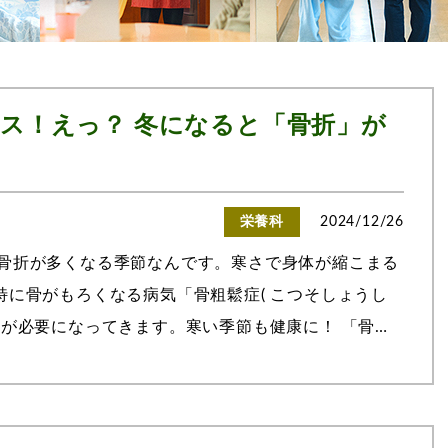
ス！えっ？ 冬になると「骨折」が
栄養科
2024/12/26
骨折が多くなる季節なんです。寒さで身体が縮こまる
特に骨がもろくなる病気「骨粗鬆症( こつそしょうし
意が必要になってきます。寒い季節も健康に！ 「骨」
症の患者さんの80％以上が女性とい...