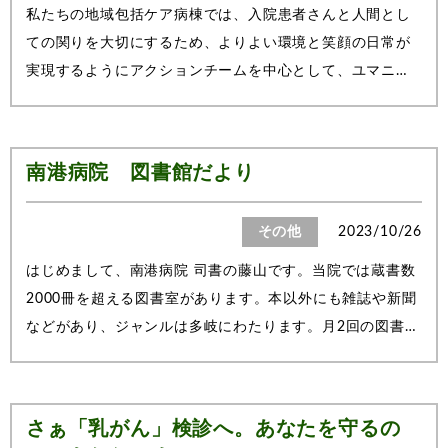
私たちの地域包括ケア病棟では、入院患者さんと人間とし
ての関りを大切にするため、よりよい環境と笑顔の日常が
実現するようにアクションチームを中心として、ユマニチ
ュード技術に日々取り組んでいます。2023年10月28日、2
度目のチャレンジになるユマニチュード学会ブロンズ施設
認証審査を受けました。以前、認証審査を...
南港病院 図書館だより
その他
2023/10/26
はじめまして、南港病院 司書の藤山です。当院では蔵書数
2000冊を超える図書室があります。本以外にも雑誌や新聞
などがあり、ジャンルは多岐にわたります。月2回の図書室
だより発行とスタッフ向けの蔵書の貸出を行っています。
今月の図書室だよりの題材は新聞でした。新聞といっても
いくつかの種類があるのですが、今回...
さぁ「乳がん」検診へ。あなたを守るの