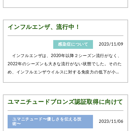
と法人が取り入れているユマニチュードについて紹介させ
ていただきました。地域との関わりやユマニチュードにつ
いて興味を持たれ、質問も活発にされてい...
インフルエンザ、流行中！
感染症について
2023/11/09
インフルエンザは、2020年以降２シーズン流行がなく、
2022年のシーズンも大きな流行がない状態でした。そのた
め、インフルエンザウイルスに対する免疫力の低下が小児
や高齢者を中心に起きていることが想定され、感受性者が
増加する可能性があると日本感染症学会は伝えていま
す。 新型コロナウイルス感染症の発生以前...
ユマニチュードブロンズ認証取得に向けて
ユマニチュード〜優しさを伝える技
2023/11/06
術〜