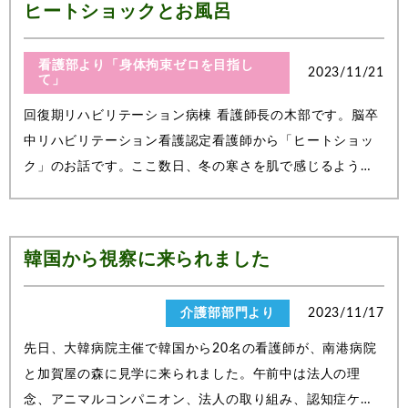
ヒートショックとお風呂
看護部より「身体拘束ゼロを目指し
2023/11/21
て」
回復期リハビリテーション病棟 看護師長の木部です。脳卒
中リハビリテーション看護認定看護師から「ヒートショッ
ク」のお話です。ここ数日、冬の寒さを肌で感じるように
なりましたね。「ヒートショック」には注意が必要です！
「ヒートショック」とは寒暖差による血圧の急激な変化に
伴う健康被害のことです。身体が冷え切...
韓国から視察に来られました
介護部部門より
2023/11/17
先日、大韓病院主催で韓国から20名の看護師が、南港病院
と加賀屋の森に見学に来られました。午前中は法人の理
念、アニマルコンパニオン、法人の取り組み、認知症ケア