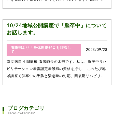
ちらには各フロアにオープンキッチンがあり、スタッフの
呼びかけでお料理にチャレンジすることもよくあります。
野菜の皮むき、食材のカット、調理、盛...
10/24地域公開講座で「脳卒中」について
お話します。
看護部より「身体拘束ゼロを目指し
2023/09/28
て」
南港病院 4 階病棟 看護師長の木部です。私は、脳卒中リハ
ビリテーション看護認定看護師の資格を持ち、 このたび地
域講座で脳卒中の予防と緊急時の対応、回復期リハビリテ
ーション 病棟についてお話させていただくことになりまし
た。脳卒中とは【脳梗塞】【脳出血】【くも膜下出血】の
総称で、 脳血管の閉塞・破綻により...
ブログカテゴリ
BLOG CATEGORY