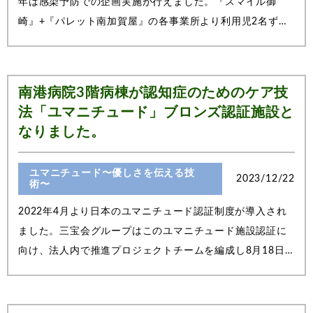
年は感染予防での企画実施が行えました。『スマイル御
崎』+『パレット南加賀屋』の各事業所より利用児2名ずつ
がサンタクロースに変身し、配食ご注文されておられる方
のお宅へ訪問させていただきました。2年前にお伺いさせて
いただいた方も『是非来て欲しい！』との...
南港病院3階病棟が認知症のためのケア技
法「ユマニチュード」ブロンズ認証施設と
なりました。
ユマニチュード〜優しさを伝える技
2023/12/22
術〜
2022年4月より日本のユマニチュード認証制度が導入され
ました。三宝会グループはこのユマニチュード施設認証に
向け、法人内で推進プロジェクトチームを編成し8月18日
にキックオフミーティングを開催しました。ユマニチュー
ドの生活労働憲章と5原則を組織で共有し、毎朝ユマニチュ
ードの唱和を取り入れ、3階病棟は「ユマ...