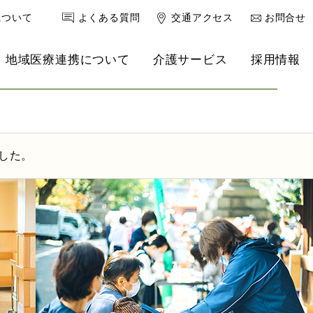
について
よくある質問
交通アクセス
お問合せ
地域医療連携について
介護サービス
採用情報
健康診断
南港クリニック
理事長ブログ
リハ強化型デイサービス
ました。
救急外来
産婦人科
小児科
内科・老年内科
心療内科・精神科
乳腺外来
スポーツ医学外来