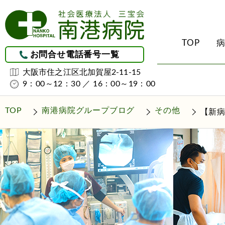
TOP
お問合せ電話番号一覧
大阪市住之江区北加賀屋2-11-15
9：00～12：30 ／ 16：00～19：00
受診される方へ
診療科・部門のご紹
地域医療連携につい
介護サービス
理念・理事長挨拶・ク
整形外科
地域医療連携
初診・外来受診のご案
南港病院ケアプラ
TOP
南港病院グループブログ
その他
【新病
（居宅介護支援事
病院概要
外科
レスパイト入院につい
入院・お見舞いされる
訪問看護ステーシ
医療安全について
リハビリテーション科
グループホーム
（認知症対応型共
院内感染防止に関する
回復期リハビリテー
厚生労働大臣が定める
回復率実績
施設設備紹介
皮膚科
南港ユマニテ病院の開
泌尿器科