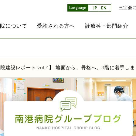
三宝会
Language
JP
｜
EN
病院について
受診される方へ
診療科・部門紹介
介
て
レド
内
ンセンター
放射線科
医師紹介
外来担当医表
通所リハビリテーション
看護部
南港クリニック
院建設レポート vol.4】 地面から、骨格へ。3階に着手し
業所）
て
方へ
内視鏡検査
看護部教育方針
子ども事業部
ョン
ヘルパーステーション
検査科
介護科
その他のグループ法人
同生活介護事業所）
取り組み
ション病棟
栄養科
治験推進室
掲示事項
薬剤科
設にあたって