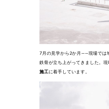
7月の見学から2か月——現場で
鉄骨が立ち上がってきました。現
施工
に着手しています。