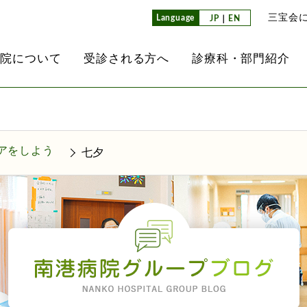
三宝会
Language
JP
｜
EN
病院について
受診される方へ
診療科・部門紹介
介
て
レド
内
ンセンター
放射線科
医師紹介
外来担当医表
通所リハビリテーション
看護部
南港クリニック
アをしよう
七夕
業所）
て
方へ
内視鏡検査
看護部教育方針
子ども事業部
ョン
ヘルパーステーション
検査科
介護科
その他のグループ法人
同生活介護事業所）
取り組み
ション病棟
栄養科
治験推進室
掲示事項
薬剤科
設にあたって