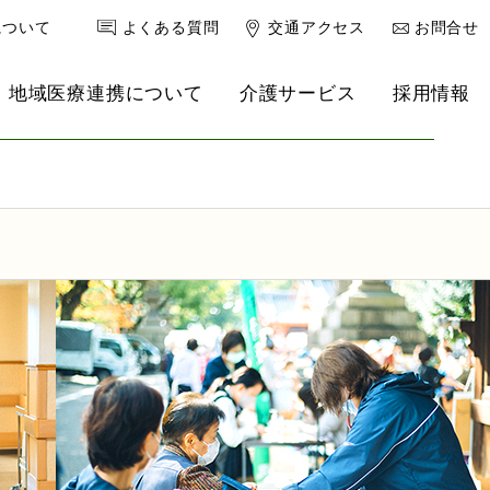
について
よくある質問
交通アクセス
お問合せ
地域医療連携について
介護サービス
採用情報
健康診断
南港クリニック
理事長ブログ
リハ強化型デイサービス
救急外来
産婦人科
小児科
内科・老年内科
心療内科・精神科
乳腺外来
スポーツ医学外来