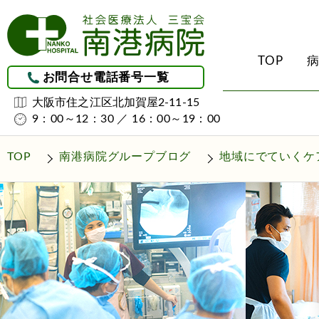
TOP
お問合せ電話番号一覧
大阪市住之江区北加賀屋2-11-15
9：00～12：30 ／ 16：00～19：00
受診される方へ
診療科・部門のご紹
地域医療連携につい
介護サービス
理念・理事長挨拶・ク
整形外科
地域医療連携
初診・外来受診のご案
南港病院ケアプラ
TOP
南港病院グループブログ
地域にでていくケ
（居宅介護支援事
病院概要
外科
レスパイト入院につい
入院・お見舞いされる
訪問看護ステーシ
医療安全について
リハビリテーション科
グループホーム
（認知症対応型共
院内感染防止に関する
回復期リハビリテー
厚生労働大臣が定める
回復率実績
施設設備紹介
皮膚科
南港ユマニテ病院の開
泌尿器科