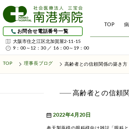
TOP
お問合せ電話番号一覧
大阪市住之江区北加賀屋2-11-15
9：00～12：30 ／ 16：00～19：00
受診される方へ
診療科・部門のご紹
地域医療連携につい
介護サービス
理念・理事長挨拶・ク
整形外科
地域医療連携
初診・外来受診のご案
南港病院ケアプラ
TOP
理事長ブログ
高齢者との信頼関係の築き方
（居宅介護支援事
病院概要
外科
レスパイト入院につい
入院・お見舞いされる
訪問看護ステーシ
医療安全について
リハビリテーション科
グループホーム
（認知症対応型共
高齢者との信頼
院内感染防止に関する
回復期リハビリテー
厚生労働大臣が定める
回復率実績
施設設備紹介
皮膚科
2022年4月20日
南港ユマニテ病院の開
泌尿器科
参天製薬様の眼科様向け雑誌「眼科と