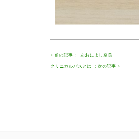
< 前の記事：
あおによし奈良
クリニカルパスとは ：次の記事 >