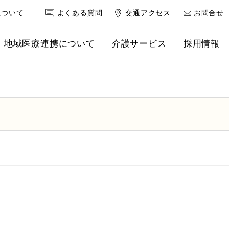
について
よくある質問
交通アクセス
お問合せ
地域医療連携について
介護サービス
採用情報
健康診断
南港クリニック
理事長ブログ
リハ強化型デイサービス
救急外来
産婦人科
小児科
内科・老年内科
心療内科・精神科
乳腺外来
スポーツ医学外来