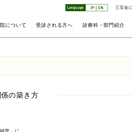
三宝会
Language
JP
｜
EN
病院について
受診される方へ
診療科・部門紹介
介
て
レド
内
ンセンター
放射線科
医師紹介
外来担当医表
通所リハビリテーション
看護部
南港クリニック
業所）
て
方へ
内視鏡検査
看護部教育方針
子ども事業部
ョン
ヘルパーステーション
検査科
介護科
その他のグループ法人
同生活介護事業所）
関係の築き方
取り組み
ション病棟
栄養科
治験推進室
掲示事項
薬剤科
設にあたって
経営」に