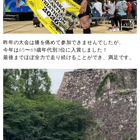
昨年の大会は膝を痛めて参加できませんでしたが、
今年は65〜69歳年代別3位に入賞しました！
最後までほぼ全力で走り続けることができ、満足です。
動
画
プ
レ
ー
ヤ
ー