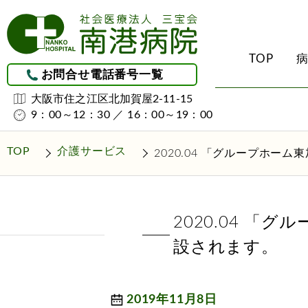
TOP
お問合せ電話番号一覧
大阪市住之江区北加賀屋2-11-15
9：00～12：30 ／ 16：00～19：00
受診される方へ
診療科・部門のご紹
地域医療連携につい
介護サービス
理念・理事長挨拶・ク
整形外科
地域医療連携
初診・外来受診のご案
南港病院ケアプラ
TOP
介護サービス
2020.04 「グループホ
（居宅介護支援事
病院概要
外科
レスパイト入院につい
入院・お見舞いされる
訪問看護ステーシ
医療安全について
リハビリテーション科
グループホーム
（認知症対応型共
2020.04 
院内感染防止に関する
回復期リハビリテー
設されます。
厚生労働大臣が定める
回復率実績
施設設備紹介
皮膚科
南港ユマニテ病院の開
泌尿器科
2019年11月8日