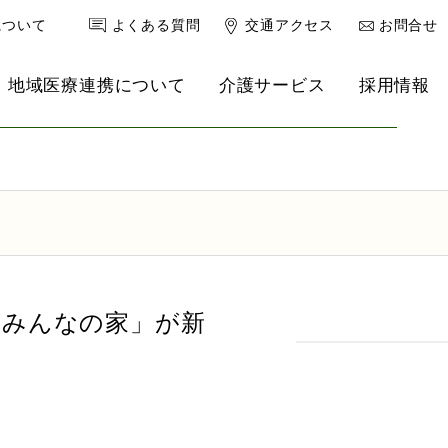
について
よくある質問
交通アクセス
お問合せ
地域医療連携について
介護サービス
採用情報
健康診断
南港クリニック
理事長ブログ
リハ強化型デイサービス
救急外来
産婦人科
小児科
んとみんなの家」が新
内科・老年内科
心療内科・精神科
乳腺外来
スポーツ医学外来