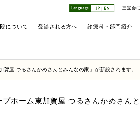
三宝会
Language
JP
｜
EN
病院について
受診される方へ
診療科・部門紹介
介
て
レド
内
ンセンター
放射線科
医師紹介
外来担当医表
通所リハビリテーション
看護部
南港クリニック
ーム東加賀屋 つるさんかめさんとみんなの家」が新設されます。
業所）
て
方へ
内視鏡検査
看護部教育方針
子ども事業部
ョン
ヘルパーステーション
検査科
介護科
その他のグループ法人
同生活介護事業所）
「グループホーム東加賀屋 つるさんかめさ
取り組み
ション病棟
栄養科
治験推進室
掲示事項
薬剤科
設にあたって