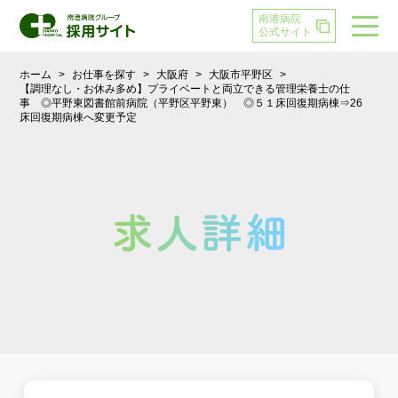
南港病院
公式サイト
ホーム
>
お仕事を探す
>
大阪府
>
大阪市平野区
>
【調理なし・お休み多め】プライベートと両立できる管理栄養士の仕
事 ◎平野東図書館前病院（平野区平野東） ◎５１床回復期病棟⇒26
床回復期病棟へ変更予定