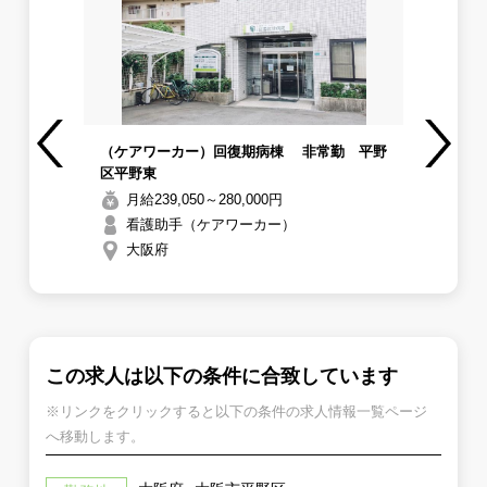
設内
（ケアワーカー）回復期病棟 非常勤 平野
【
区平野東
の
Previous
Next
募
月給239,050～280,000円
看護助手（ケアワーカー）
大阪府
この求人は以下の条件に合致しています
※リンクをクリックすると以下の条件の求人情報一覧ページ
へ移動します。