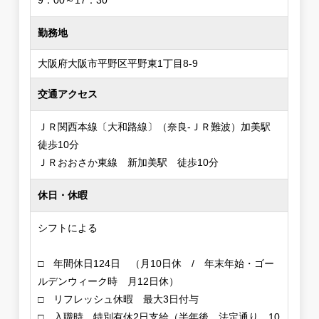
9：00～17：30
勤務地
大阪府大阪市平野区平野東1丁目8-9
交通アクセス
ＪＲ関西本線〔大和路線〕（奈良-ＪＲ難波）加美駅
徒歩10分
ＪＲおおさか東線 新加美駅 徒歩10分
休日・休暇
シフトによる
□ 年間休日124日 （月10日休 / 年末年始・ゴー
ルデンウィーク時 月12日休）
□ リフレッシュ休暇 最大3日付与
□ 入職時 特別有休2日支給（半年後 法定通り 10