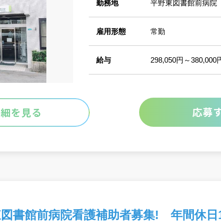
勤務地
平野東図書館前病院
雇用形態
常勤
給与
298,050円～380,000
応募
詳細を見る
東図書館前病院看護補助者募集! 年間休日