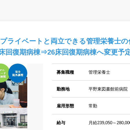
プライベートと両立できる管理栄養士の
床回復期病棟⇒26床回復期病棟へ変更予
募集職種
管理栄養士
勤務地
平野東図書館前病院
雇用形態
常勤
給与
月給239,050～280,0