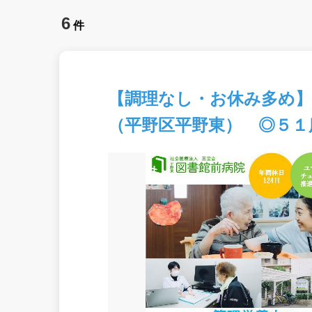
6
件
【調理なし・お休み多め】
（平野区平野東） ◎５１