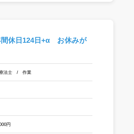
休日124日+α お休みが
療法士 / 作業
000円