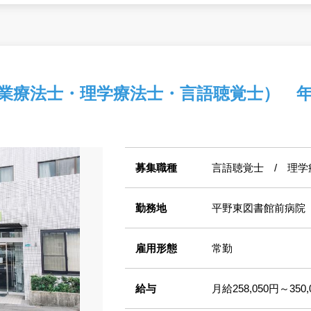
業療法士・理学療法士・言語聴覚士） 年間
募集職種
言語聴覚士 / 理学
勤務地
平野東図書館前病院
雇用形態
常勤
給与
月給258,050円～350,