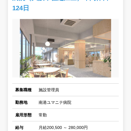
124日
募集職種
施設管理員
勤務地
南港ユマニテ病院
雇用形態
常勤
給与
月給200,500 ～ 280,000円