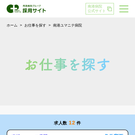
南港病院
公式サイト
ホーム
>
お仕事を探す
>
南港ユマニテ病院
12
求人数
件