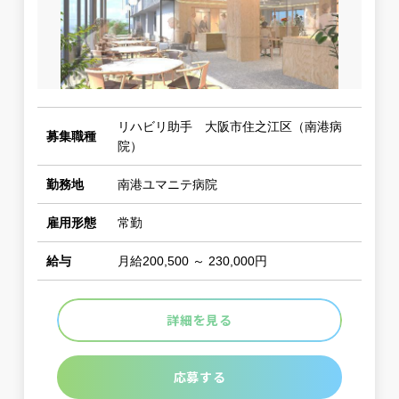
リハビリ助手 大阪市住之江区（南港病
募集職種
院）
勤務地
南港ユマニテ病院
雇用形態
常勤
給与
月給200,500 ～ 230,000円
詳細を見る
応募する