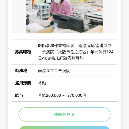
医師事務作業補助者 南港病院/南港ユマ
募集職種
ニテ病院（大阪市住之江区）年間休日124
日/無資格未経験応募可能
勤務地
南港ユマニテ病院
雇用形態
常勤
給与
月給200,500 ～ 270,000円
詳細を見る