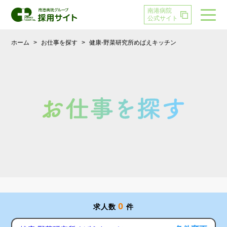
南港病院
公式サイト
ホーム
>
お仕事を探す
>
健康-野菜研究所めばえキッチン
0
求人数
件