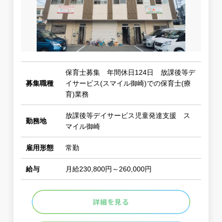
保育士募集 年間休日124日 放課後等デ
募集職種
イサービス(スマイル御崎)での保育士(療
育)業務
放課後等デイサービス児童発達支援 ス
勤務地
マイル御崎
雇用形態
常勤
給与
月給230,800円～260,000円
詳細を見る