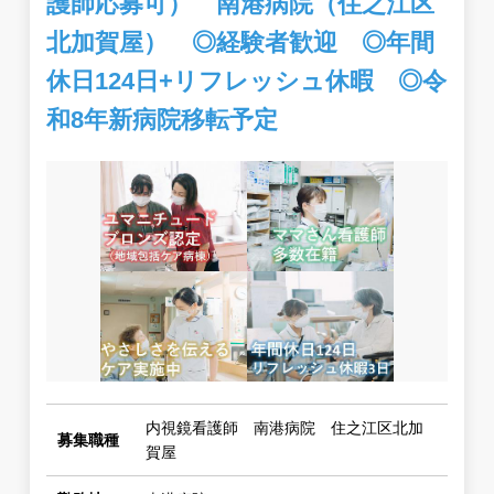
護師応募可） 南港病院（住之江区
北加賀屋） ◎経験者歓迎 ◎年間
休日124日+リフレッシュ休暇 ◎令
和8年新病院移転予定
内視鏡看護師 南港病院 住之江区北加
募集職種
賀屋