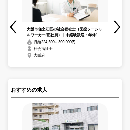
ンセ
大阪市住之江区の社会福祉士（医療ソーシャ
【
お手
ルワーカー/正社員）｜未経験歓迎・年休124
ン
Previous
Next
リフ
日【南港病院】
伝
月給224,500～300,000円
取れ
レ
社会福祉士
る
大阪府
おすすめの求人