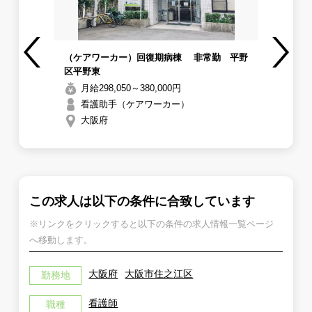
設内
（ケアワーカー）回復期病棟 非常勤 平野
【
区平野東
の
Previous
Next
募
月給298,050～380,000円
看護助手（ケアワーカー）
大阪府
この求人は以下の条件に合致しています
※リンクをクリックすると以下の条件の求人情報一覧ページ
へ移動します。
大阪府
大阪市住之江区
勤務地
看護師
職種