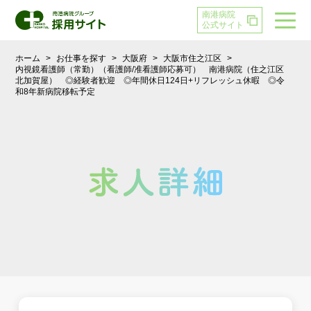
南港病院
公式サイト
ホーム
>
お仕事を探す
>
大阪府
>
大阪市住之江区
>
内視鏡看護師（常勤）（看護師/准看護師応募可） 南港病院（住之江区
北加賀屋） ◎経験者歓迎 ◎年間休日124日+リフレッシュ休暇 ◎令
和8年新病院移転予定