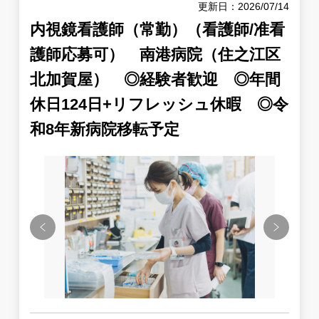
更新日：2026/07/14
内視鏡看護師（常勤）（看護師/准看
護師応募可） 南港病院（住之江区
北加賀屋） ◎経験者歓迎 ◎年間
休日124日+リフレッシュ休暇 ◎令
和8年新病院移転予定
Previous
Next