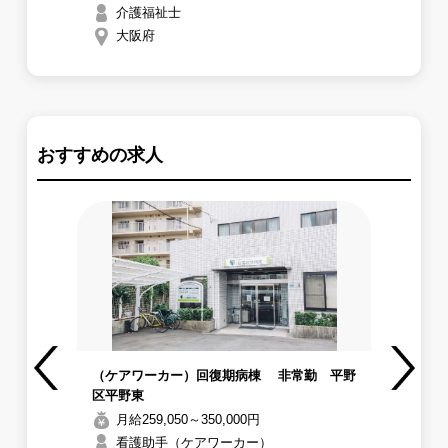
設
介護福祉士
大阪府
おすすめの求人
設内
（ケアワーカー）回復期病棟 非常勤 平野
【
区平野東
の
Previous
Next
募
月給259,050～350,000円
看護助手（ケアワーカー）