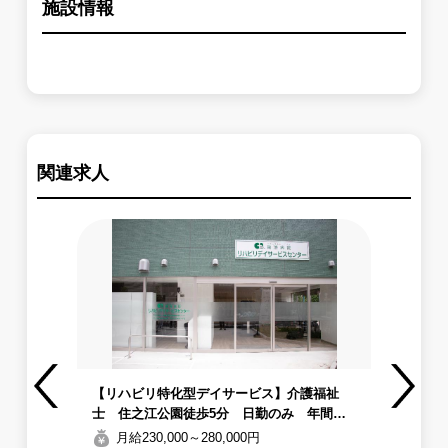
施設情報
関連求人
士☆
【リハビリ特化型デイサービス】介護福祉
【
αの
士 住之江公園徒歩5分 日勤のみ 年間休
ト
Previous
Next
日124日+リフレッシュ休暇3日休みが多い施
之
月給230,000～280,000円