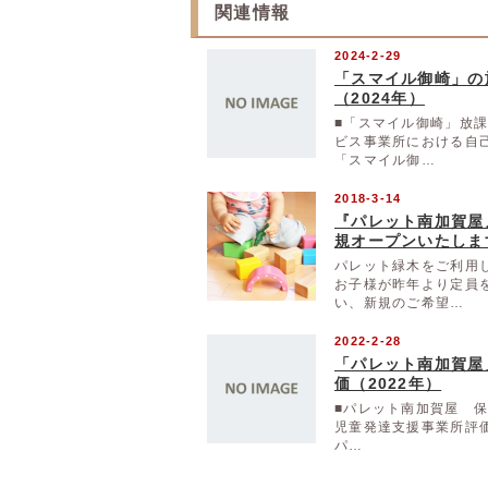
関連情報
2024-2-29
「スマイル御崎」の
（2024年）
■「スマイル御崎」放
ビス事業所における自
「スマイル御…
2018-3-14
『パレット南加賀屋
規オープンいたしま
パレット緑木をご利用
お子様が昨年より定員
い、新規のご希望…
2022-2-28
「パレット南加賀屋
価（2022年）
■パレット南加賀屋 
児童発達支援事業所評
パ…