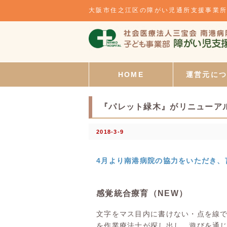
大阪市住之江区の障がい児通所支援事業
HOME
運営元に
『パレット緑木』がリニューア
2018-3-9
4月より南港病院の協力をいただき、
感覚統合療育（NEW）
文字をマス目内に書けない・点を線
を作業療法士が探し出し、遊びを通