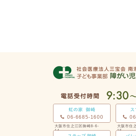
06-6685-1600
06