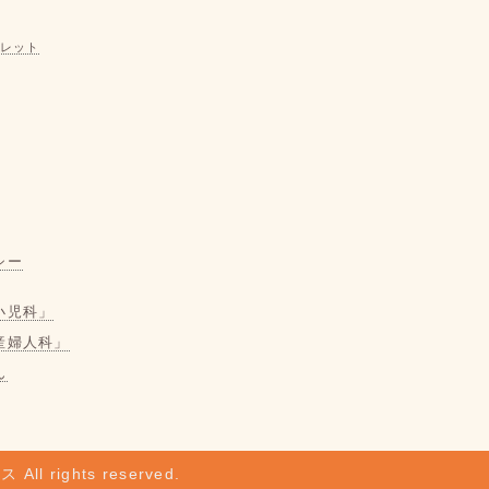
レット
シー
小児科」
産婦人科」
ん
ビス
All rights reserved.