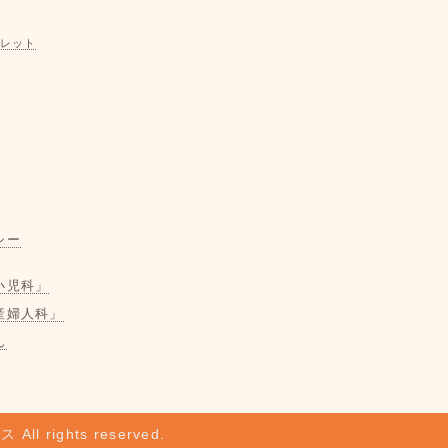
レット
シー
小児科」
産婦人科」
ん
ビス
All rights reserved.