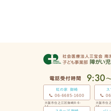
06-6685-1600
06