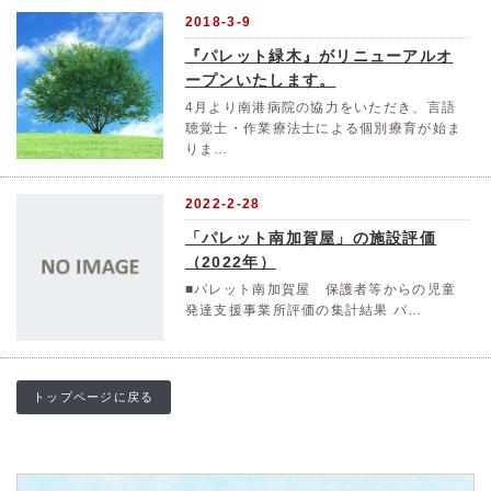
2018-3-9
『パレット緑木』がリニューアルオ
ープンいたします。
4月より南港病院の協力をいただき、言語
聴覚士・作業療法士による個別療育が始ま
りま…
2022-2-28
「パレット南加賀屋」の施設評価
（2022年）
■パレット南加賀屋 保護者等からの児童
発達支援事業所評価の集計結果 パ…
トップページに戻る